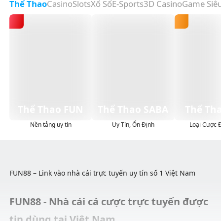
Thể Thao
Casino
Slots
Xổ Số
E-Sports
3D Casino
Game Siêu
Thể Thao FUN
Thể Thao SABA
Thể Tha
Nền tảng uy tín
Uy Tín, Ổn Định
Loại Cược 
FUN88 – Link vào nhà cái trực tuyến uy tín số 1 Việt Nam
FUN88 - Nhà cái cá cược trực tuyến được
tin dùng tại Việt Nam