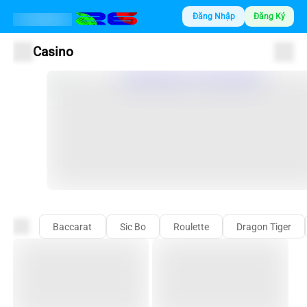
Đăng Nhập
Đăng Ký
Casino
Baccarat
Sic Bo
Roulette
Dragon Tiger