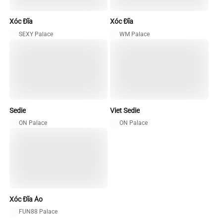
Xóc Đĩa
Xóc Đĩa
SEXY Palace
WM Palace
Sedie
Viet Sedie
ON Palace
ON Palace
Xóc Đĩa Ảo
FUN88 Palace