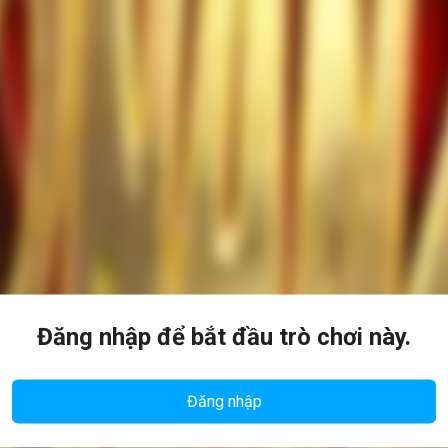
Đăng nhập để bắt đầu trò chơi này.
Đăng nhập