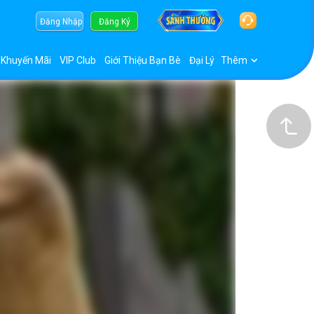
Đăng Nhập
Đăng Ký
Đăng Nhập
Đăng Ký
Khuyến Mãi
VIP Club
Giới Thiệu Bạn Bè
Đại Lý
Thêm
Tải Về
Trở Về