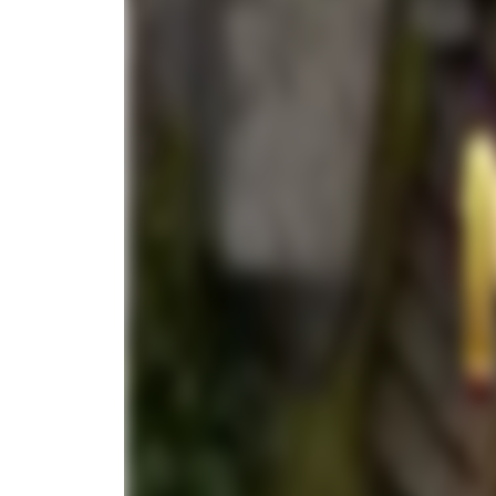
YBT Palace
Playtech
Evoplay
Habanero