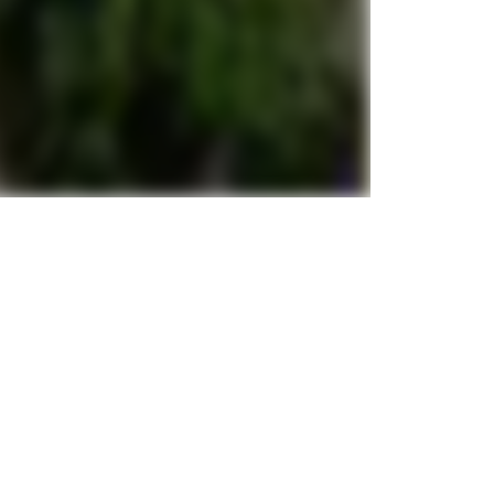
Xem tất cả