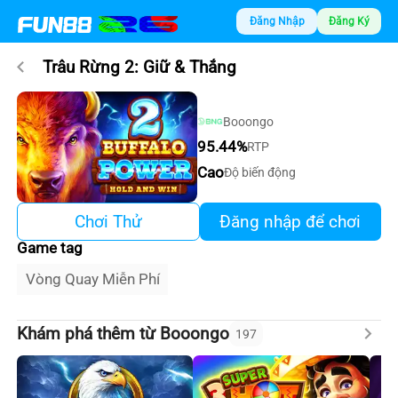
Đăng Nhập
Đăng Ký
Trâu Rừng 2: Giữ & Thắng
Booongo
95.44
%
RTP
Cao
Độ biến động
Chơi Thử
Đăng nhập để chơi
Game tag
Vòng Quay Miễn Phí
Khám phá thêm từ Booongo
197