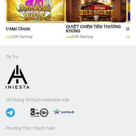
QUYẾT CHIẾN TIỀN THƯỞNG
Ù Mạt Chược
Ù Mạ
KHỦNG
CQ9 Gaming
CQ9 Gaming
C
Tài Trợ
Về Chúng Tôi
Trách nhiệm
Bảo mật
Phương Thức Thanh Toán