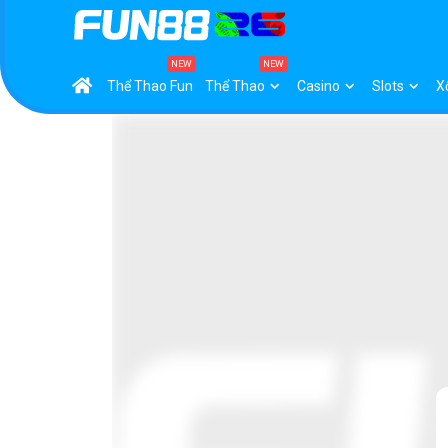
NEW
NEW
Thể Thao Fun
Thể Thao
Casino
Slots
X
FUN88 E-SPORTS
Giới thiệu về USDT
Thể Thao FUN
Xổ Số SGW
KingMidas
Bắn Cá Jili
SPRIBE
Pragmatic Play
SEXY Palace
Thể Thao SABA
TF E-SPORTS
FUN88 Xổ Số
GALAXSYS
Bắn Cá JDB
V8 Poker
Giới Thiệu Bạn Bè
Pocket Games Soft
EVO Palace
Thể Thao BTI
Bắn Cá FCG
HOT GAME
KingPoker
Xổ Số TC
FAQ