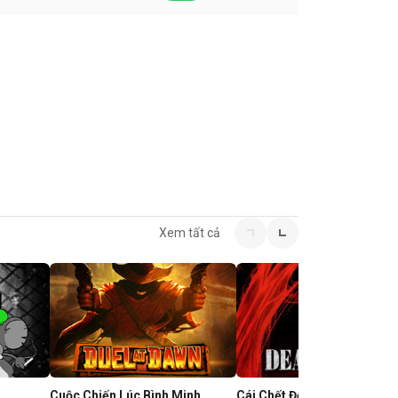
Xem tất cả
Cuộc Chiến Lúc Bình Minh
Cái Chết Đến Với Bạn