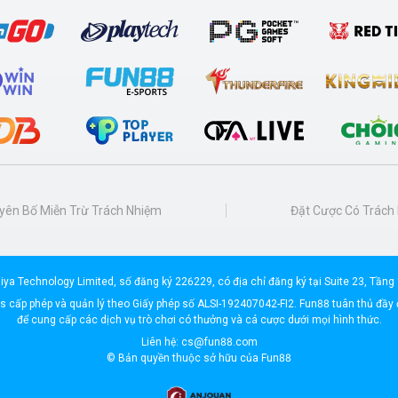
yên Bố Miễn Trừ Trách Nhiệm
Đặt Cược Có Trách
a Technology Limited, số đăng ký 226229, có địa chỉ đăng ký tại Suite 23, Tầng 
 cấp phép và quản lý theo Giấy phép số ALSI-192407042-FI2. Fun88 tuân thủ đầy 
để cung cấp các dịch vụ trò chơi có thưởng và cá cược dưới mọi hình thức.
Liên hệ: cs@fun88.com
© Bản quyền thuộc sở hữu của Fun88