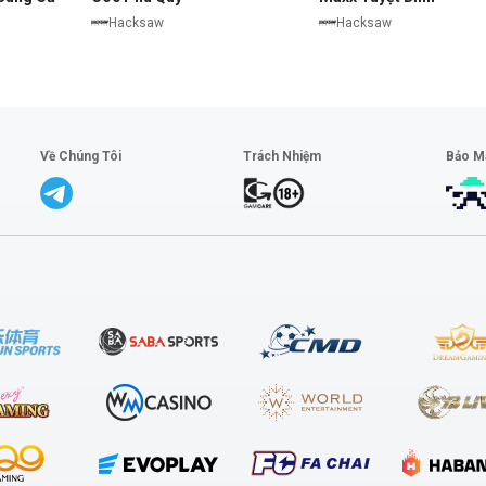
Hacksaw
Hacksaw
Về Chúng Tôi
Trách Nhiệm
Bảo M