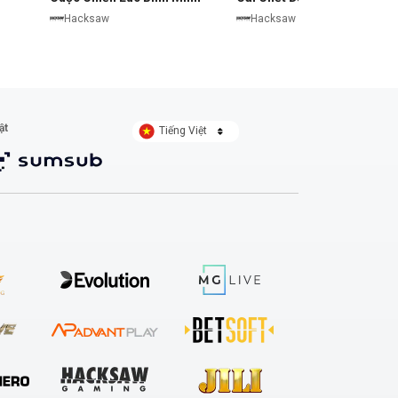
Hacksaw
Hacksaw
ật
Tiếng Việt