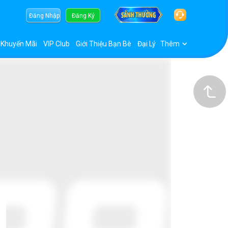
Đăng Nhập
Đăng Ký
Đăng Nhập
Đăng Ký
Khuyến Mãi
VIP Club
Giới Thiệu Bạn Bè
Đại Lý
Thêm
Tải Về
Trở Về