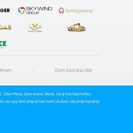
 Nhiệm
Chính Sách Bảo Mật
1, Eden Plaza, Eden Island, Mahé, Cộng hòa Seychelles.
đủ các quy định pháp lý hiện hành và được cấp phép hợp pháp