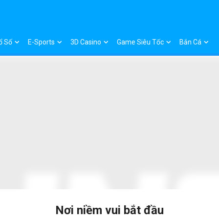
ổ Số
E-Sports
3D Casino
Game Siêu Tốc
Bắn Cá
Nơi niềm vui bắt đầu