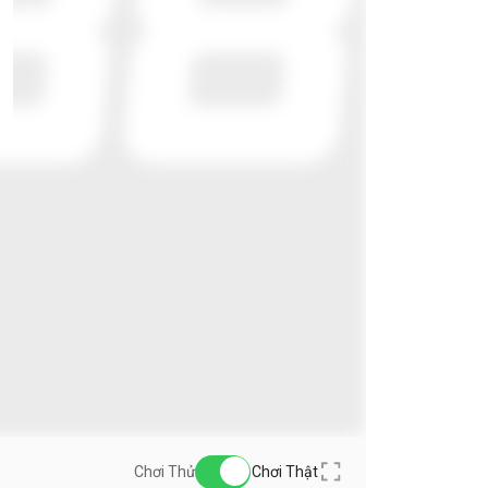
Chơi Thử
Chơi Thật