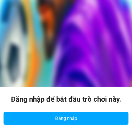
Đăng nhập để bắt đầu trò chơi này.
Đăng nhập