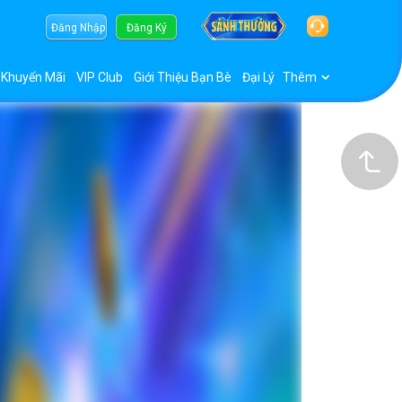
Đăng Nhập
Đăng Ký
Đăng Nhập
Đăng Ký
Khuyến Mãi
VIP Club
Giới Thiệu Bạn Bè
Đại Lý
Thêm
Tải Về
Trở Về