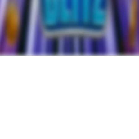
út Tối Thượng
96.00
%
Cao
Microgaming
RTP
Độ biến động
tag
Quay Miễn Phí
Mua Tính Năng