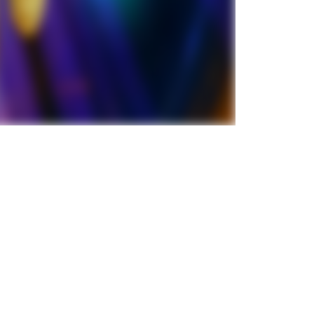
Xem tất cả