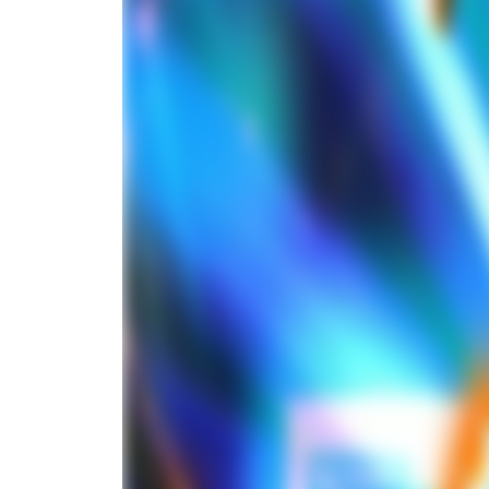
PP Palace
Fa Chai
Thể Thao IM
Bắn Cá SW
Xổ Số SLC
Thông Tin Tài Trợ
DG Palace
Jili
Thể Thao CMD
Bắn Cá TPF
Tải Ứng Dụng
FUN88 Palace
Advantplay
Tự Loại Trừ