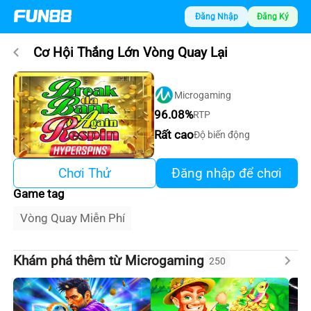
Đăng Nhập
Đăng Ký
Cơ Hội Thắng Lớn Vòng Quay Lại
Microgaming
96.08
%
RTP
Rất cao
Độ biến động
Chơi Thử
Đăng nhập để chơi
Game tag
Vòng Quay Miễn Phí
Khám phá thêm từ Microgaming
250