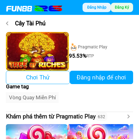
Đăng Nhập
Đăng Ký
Cây Tài Phú
Pragmatic Play
95.53
%
RTP
Chơi Thử
Đăng nhập để chơi
Game tag
Vòng Quay Miễn Phí
Khám phá thêm từ Pragmatic Play
632